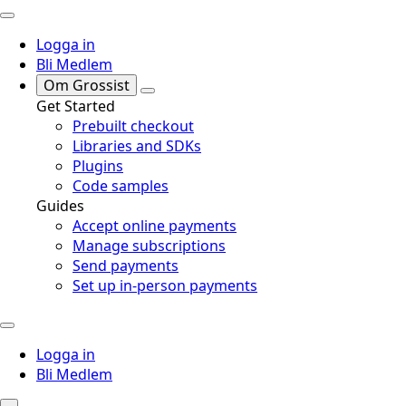
Logga in
Bli Medlem
Om Grossist
Get Started
Prebuilt checkout
Libraries and SDKs
Plugins
Code samples
Guides
Accept online payments
Manage subscriptions
Send payments
Set up in-person payments
Logga in
Bli Medlem