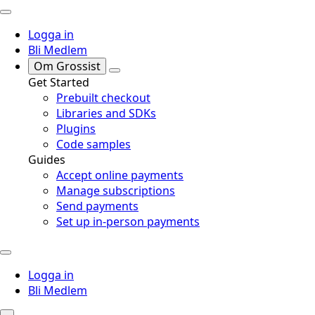
Logga in
Bli Medlem
Om Grossist
Get Started
Prebuilt checkout
Libraries and SDKs
Plugins
Code samples
Guides
Accept online payments
Manage subscriptions
Send payments
Set up in-person payments
Logga in
Bli Medlem