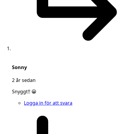
says:
Sonny
2 år sedan
Snyggt!! 😀
Logga in för att svara